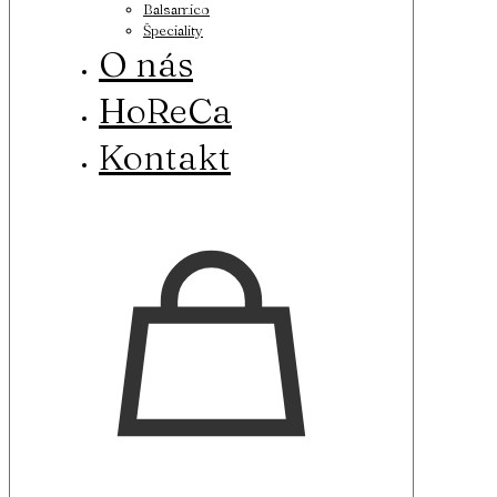
Balsamico
Špeciality
O nás
HoReCa
Kontakt