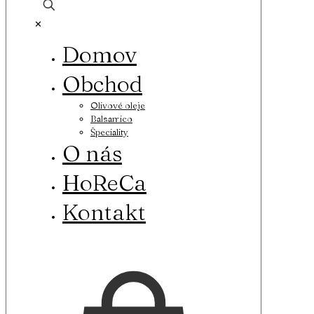
✕
Domov
Obchod
Olivové oleje
Balsamico
Špeciality
O nás
HoReCa
Kontakt