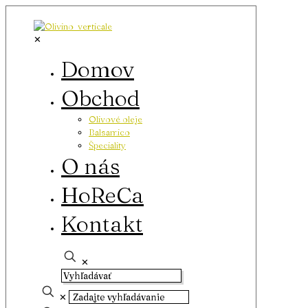
✕
Domov
Obchod
Olivové oleje
Balsamico
Špeciality
O nás
HoReCa
Kontakt
✕
✕