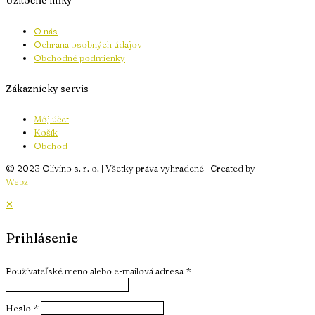
Užitočné linky
O nás
Ochrana osobných údajov
Obchodné podmienky
Zákaznícky servis
Môj účet
Košík
Obchod
© 2023 Olivino s. r. o. | Všetky práva vyhradené | Created by
Webz
✕
Prihlásenie
Používateľské meno alebo e-mailová adresa
*
Heslo
*