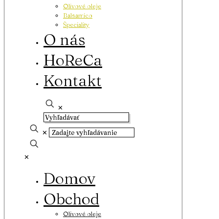
Olivové oleje
Balsamico
Špeciality
O nás
HoReCa
Kontakt
✕
✕
✕
Domov
Obchod
Olivové oleje